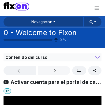
Ir al contenido
Navegación
0 - Welcome to Fixon
0
%
Contenido del curso
Activar cuenta para el portal de capacitaciones de Fixon
17